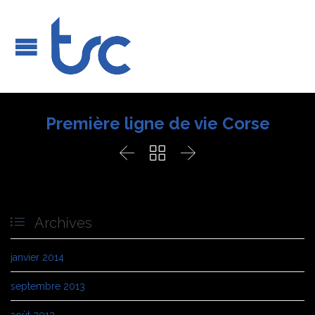
Première ligne de vie Corse




Archives
janvier 2014
septembre 2013